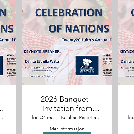
2026 Banquet -
Invitation from
David & Joanne
Kalahari Resort and Convention Center
lør. 02. mai
Kalahari Resort and Convention Center
lør
Swandt
Mer informasjon