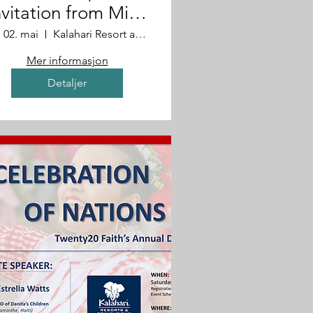
nvitation from Mike
& Melissa
. 02. mai
Kalahari Resort and Convention Center
Mer informasjon
Detaljer