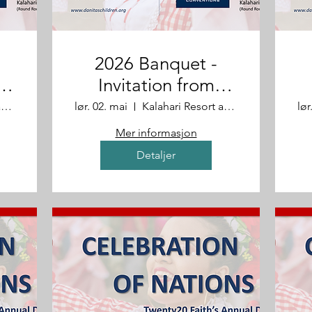
2026 Banquet -
 &
Invitation from
David & Kelsie
Kalahari Resort and Convention Center
lør. 02. mai
Kalahari Resort and Convention Center
lør
Mer informasjon
Detaljer