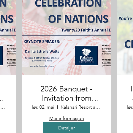
2026 Banquet -
Invitation from
Rebecca & Alex
Kalahari Resort and Convention Center
lør. 02. mai
Kalahari Resort and Convention Center
lør
Mer informasjon
Detaljer