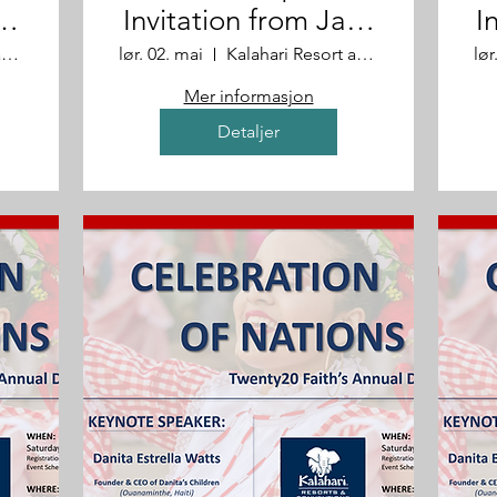
t
Invitation from Jack
I
& Donna
Kalahari Resort and Convention Center
lør. 02. mai
Kalahari Resort and Convention Center
lør
Mer informasjon
Detaljer