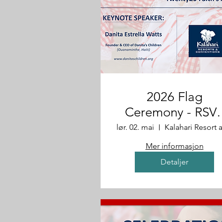
2026 Flag
Ceremony - RSV
for Students and
lør. 02. mai
Parents
Mer informasjon
Detaljer