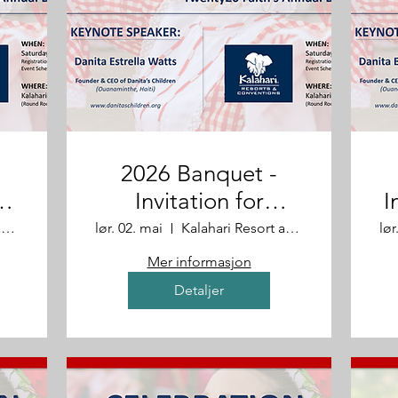
2026 Banquet -
P
Invitation for
I
Shoreline Staff
Kalahari Resort and Convention Center
lør. 02. mai
Kalahari Resort and Convention Center
lør
Mer informasjon
Detaljer