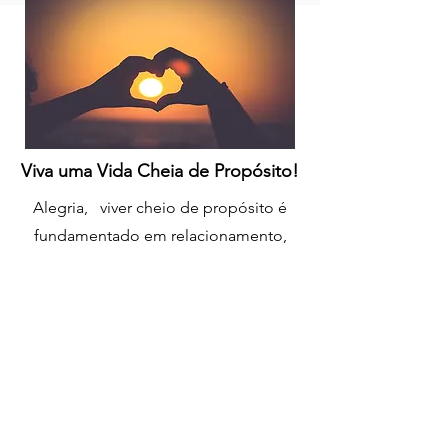
Viva uma Vida Cheia de Propósito!
Alegria, viver cheio de propósito é
fundamentado em relacionamento,
amor e fé. Se você está buscando
mais clareza sobre os planos de Deus
em sua vida, assuma este plano para
ajudar a focar em sua busca e
descoberta. Tirado do livro em inglês,
“Out of This World: A Christian’s Guide
to Growth and Purpose” by David J.