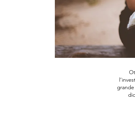
Ot
l’inve
grande 
di