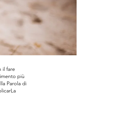
il fare
timento più
la Parola di
licarLa