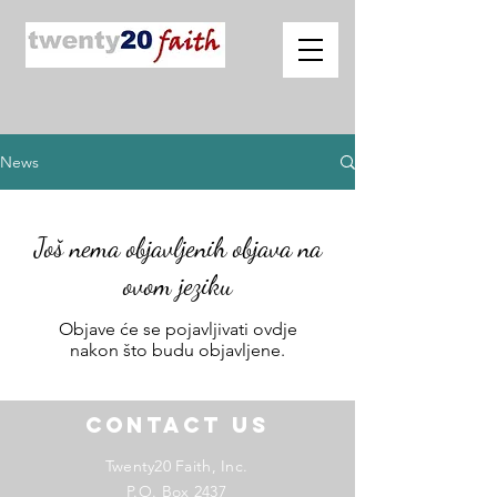
News
Još nema objavljenih objava na
ovom jeziku
Objave će se pojavljivati ovdje
nakon što budu objavljene.
Contact US
Twenty20 Faith, Inc.
P.O. Box 2437