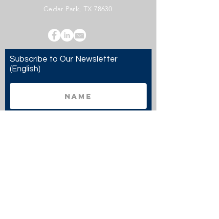
Cedar Park, TX 78630
Subscribe to Our Newsletter
(English)
Subscribe
Copyright 2024 Twenty20 Faith, Inc. - All Rights
Reserved.
Twenty20 Faith, Inc. is a registered 501(c)(3)