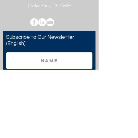
Cedar Park, TX 78630
Subscribe to Our Newsletter
(English)
Subscribe
Copyright 2024 Twenty20 Faith, Inc. - All Rights
Reserved.
Twenty20 Faith, Inc. is a registered 501(c)(3)