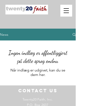
News
Ingen indlæg er offentliggjort
på dette sprog endnu
Når indlæg er udgivet, kan du se
dem her.
Contact US
Twenty20 Faith, Inc.
P.O. Box 2437