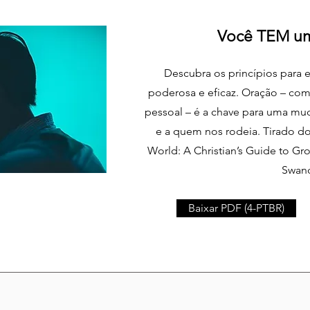
Você TEM u
Descubra os princípios para e
poderosa e eficaz. Oração – co
pessoal – é a chave para uma mud
e a quem nos rodeia. Tirado do 
World: A Christian’s Guide to Gr
Swan
Baixar PDF (4-PTBR)