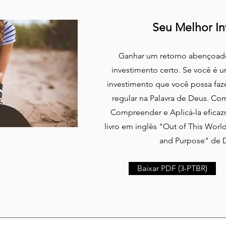
Seu Melhor In
Ganhar um retorno abençoa
investimento certo. Se você é u
investimento que você possa faze
regular na Palavra de Deus. Com
Compreender e Aplicá-la eficazm
livro em inglês "Out of This World
and Purpose" de 
Baixar PDF (3-PTBR)