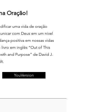
ma Oração!
dificar uma vida de oração
municar com Deus em um nível
ança positiva em nossas vidas
livro em inglês “Out of This
owth and Purpose” de David J.
dt.
YouVersion