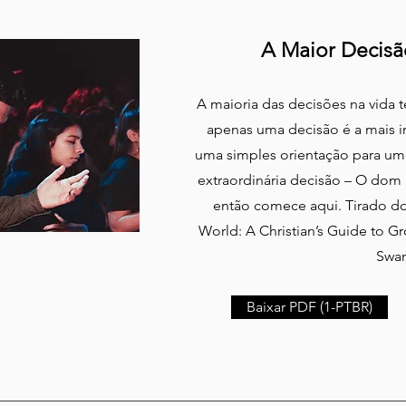
A Maior Decisã
A maioria das decisões na vida
apenas uma decisão é a mais i
uma simples orientação para u
extraordinária decisão – O dom 
então comece aqui. Tirado do 
World: A Christian’s Guide to G
Swa
Baixar PDF (1-PTBR)