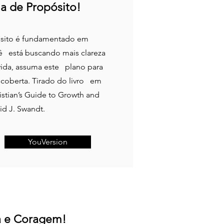
a de Propósito!
pósito é fundamentado em
cê está buscando mais clareza
vida, assuma este plano para
scoberta. Tirado do livro em
istian’s Guide to Growth and
d J. Swandt.
YouVersion
a e Coragem!