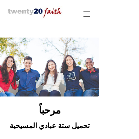
مرحباً
تحميل ستة عبادي الم
سيحية