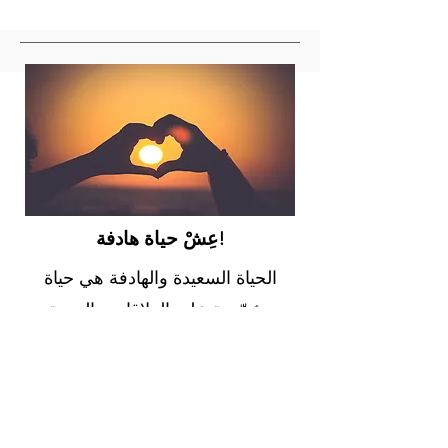
عِشْ حياة هادفة!
الحياة السعيدة والهادفة هي حياة
مؤسّسة على العلاقات والمحبة
والإيمان. إن كنت تبحث عن وضوح
أكثر لخطّة الله لحياتك، تبنّى هذه
الخطّة وستساعدك في بحثك
واكتشافاتك. هذه التأمّلات مأخوذة من