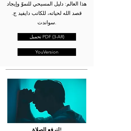
هذا العالم: دليل المسيحي للنموّ وإيجاد
قصد الله لحياته، للكاتب دايفيد ج.
سواندت.
تحميل PDF (3-AR)
YouVersion
لنرفع الصلاة!