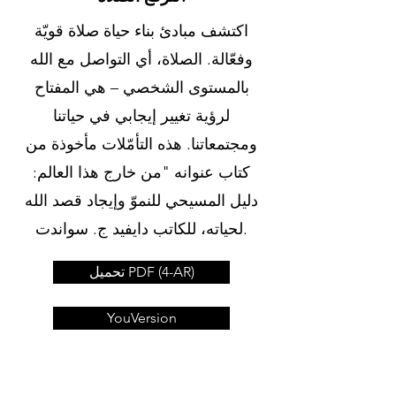
اكتشف مبادئ بناء حياة صلاة قويّة
وفعّالة. الصلاة، أي التواصل مع الله
بالمستوى الشخصي – هي المفتاح
لرؤية تغيير إيجابي في حياتنا
ومجتمعاتنا. هذه التأمّلات مأخوذة من
كتاب عنوانه "من خارج هذا العالم:
دليل المسيحي للنموّ وإيجاد قصد الله
لحياته، للكاتب دايفيد ج. سواندت.
تحميل PDF (4-AR)
YouVersion