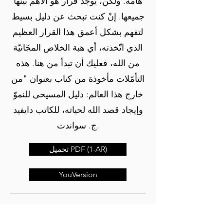
هامّة. ولكن، يوجد قرار هو الأهم بينها
جميعها. إنْ كنت تبحث عن دليل بسيط
لتفهم بشكل أعمق هذا القرار العظيم
الذي اتّخذته، أي هبة الخلاص المجّانيّة
من الله، فعليك أن تبدأ من هنا. هذه
التأمّلات مأخوذة من كتاب بعنوان "من
خارج هذا العالم: دليل المسيحي للنموّ
وإيجاد قصد الله لحياته، للكاتب دايفيد
ج. سواندت.
تحميل PDF (1-AR)
YouVersion