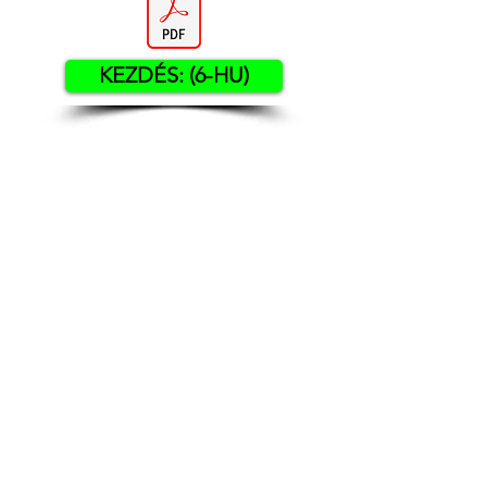
KEZDÉS: (6-HU)
Contact US
Twenty20 Faith, Inc.
P.O. Box 2437
Cedar Park, TX 78630
Subscribe to Our Newsletter
(English)