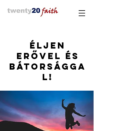
Éljen
erővel és
bátorságga
l!