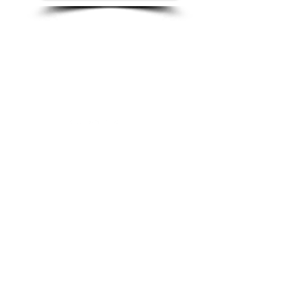
Contact US
Twenty20 Faith, Inc.
P.O. Box 2437
Cedar Park, TX 78630
Subscribe to Our Newsletter
(English)
Subscribe