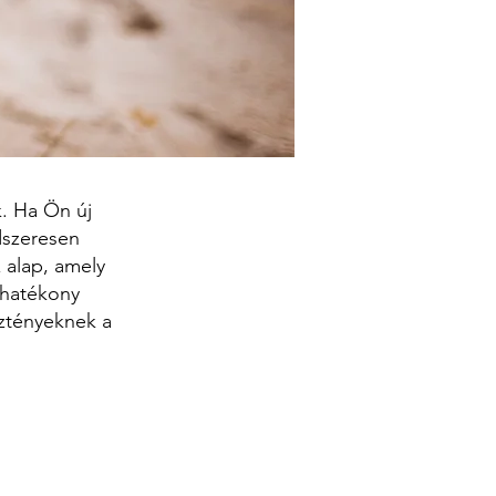
. Ha Ön új
dszeresen
 alap, amely
 hatékony
sztényeknek a