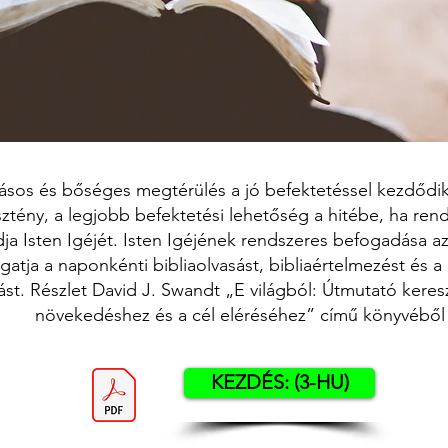
ásos és bőséges megtérülés a jó befektetéssel kezdődik
ztény, a legjobb befektetési lehetőség a hitébe, ha ren
ja Isten Igéjét. Isten Igéjének rendszeres befogadása az
atja a naponkénti bibliaolvasást, bibliaértelmezést és a
ást. Részlet David J. Swandt „E világból: Útmutató kere
növekedéshez és a cél eléréséhez” című könyvéből
KEZDÉS: (3-HU)