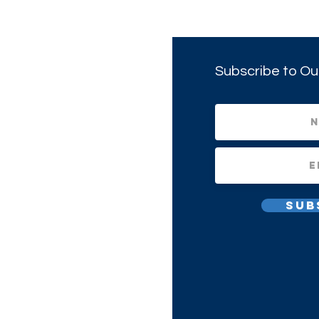
Subscribe to Ou
Sub
All Rights Reserved.
1(c)(3) Non-profit Corporation.