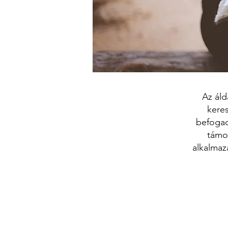
Az áld
keres
befogad
támog
alkalmaz