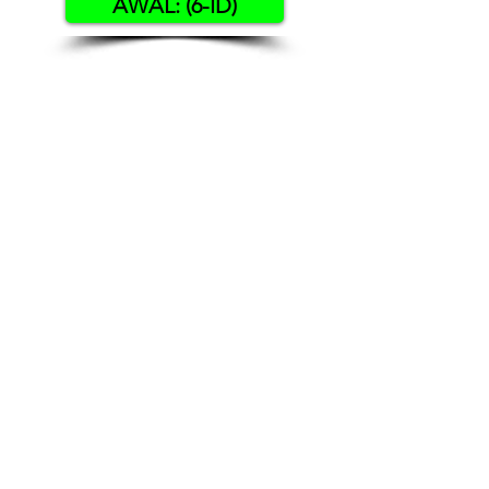
AWAL: (6-ID)
Contact US
Twenty20 Faith, Inc.
P.O. Box 2437
Cedar Park, TX 78630
Subscribe to Our Newsletter
(English)
Subscribe