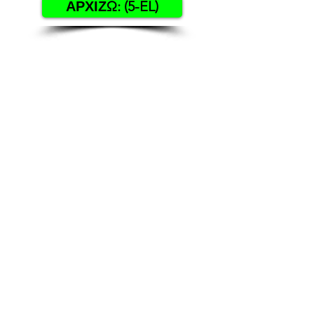
ΑΡΧΙΖΩ: (5-EL)
Contact US
Twenty20 Faith, Inc.
P.O. Box 2437
Cedar Park, TX 78630
Subscribe to Our Newsletter
(English)