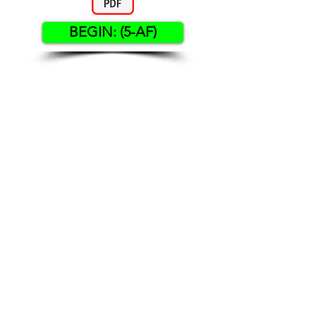
BEGIN: (5-AF)
Contact US
Twenty20 Faith, Inc.
P.O. Box 2437
Cedar Park, TX 78630
Subscribe to Our Newsletter
(English)