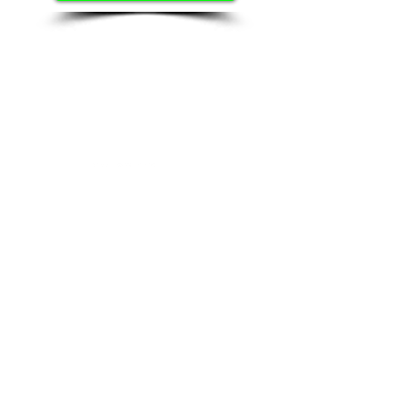
Contact US
Twenty20 Faith, Inc.
P.O. Box 2437
Cedar Park, TX 78630
Subscribe to Our Newsletter
(English)
Subscribe