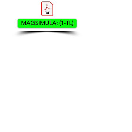
MAGSIMULA: (1-TL)
Contact US
Twenty20 Faith, Inc.
P.O. Box 2437
Cedar Park, TX 78630
Subscribe to Our Newsletter
(English)